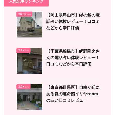
人気記事ランキング
30.6k
【岡山県津山市】緑の館の電
view
話占い体験レビュー！口コミ
などから辛口評価
2.8k
【千葉県船橋市】網野隆之さ
view
んの電話占い体験レビュー！
口コミなどから辛口評価
2.2k
【東京都目黒区】自由が丘に
view
ある愛の運命館イリヤroom
の占い口コミレビュー